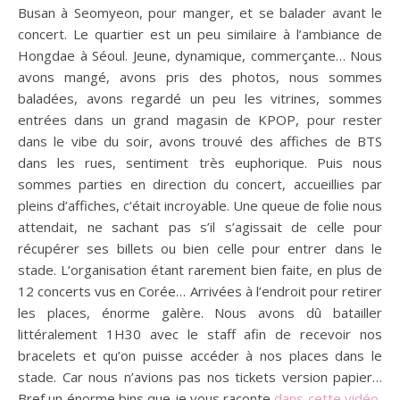
Busan à Seomyeon, pour manger, et se balader avant le
concert. Le quartier est un peu similaire à l’ambiance de
Hongdae à Séoul. Jeune, dynamique, commerçante… Nous
avons mangé, avons pris des photos, nous sommes
baladées, avons regardé un peu les vitrines, sommes
entrées dans un grand magasin de KPOP, pour rester
dans le vibe du soir, avons trouvé des affiches de BTS
dans les rues, sentiment très euphorique. Puis nous
sommes parties en direction du concert, accueillies par
pleins d’affiches, c’était incroyable. Une queue de folie nous
attendait, ne sachant pas s’il s’agissait de celle pour
récupérer ses billets ou bien celle pour entrer dans le
stade. L’organisation étant rarement bien faite, en plus de
12 concerts vus en Corée… Arrivées à l’endroit pour retirer
les places, énorme galère. Nous avons dû batailler
littéralement 1H30 avec le staff afin de recevoir nos
bracelets et qu’on puisse accéder à nos places dans le
stade. Car nous n’avions pas nos tickets version papier…
Bref un énorme bins que je vous raconte
dans cette vidéo
,