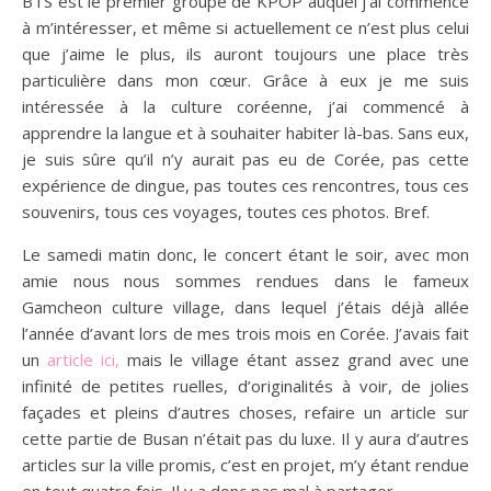
BTS est le premier groupe de KPOP auquel j’ai commencé
à m’intéresser, et même si actuellement ce n’est plus celui
que j’aime le plus, ils auront toujours une place très
particulière dans mon cœur. Grâce à eux je me suis
intéressée à la culture coréenne, j’ai commencé à
apprendre la langue et à souhaiter habiter là-bas. Sans eux,
je suis sûre qu’il n’y aurait pas eu de Corée, pas cette
expérience de dingue, pas toutes ces rencontres, tous ces
souvenirs, tous ces voyages, toutes ces photos. Bref.
Le samedi matin donc, le concert étant le soir, avec mon
amie nous nous sommes rendues dans le fameux
Gamcheon culture village, dans lequel j’étais déjà allée
l’année d’avant lors de mes trois mois en Corée. J’avais fait
un
article ici,
mais le village étant assez grand avec une
infinité de petites ruelles, d’originalités à voir, de jolies
façades et pleins d’autres choses, refaire un article sur
cette partie de Busan n’était pas du luxe. Il y aura d’autres
articles sur la ville promis, c’est en projet, m’y étant rendue
en tout quatre fois. Il y a donc pas mal à partager.