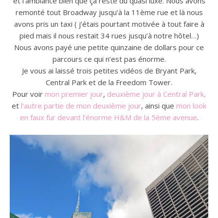
et l’ambiance bien que ça reste du quasi luxe. Nous avons
remonté tout Broadway jusqu’à la 11ème rue et là nous
avons pris un taxi ( j’étais pourtant motivée à tout faire à
pied mais il nous restait 34 rues jusqu’à notre hôtel…)
Nous avons payé une petite quinzaine de dollars pour ce
parcours ce qui n’est pas énorme.
Je vous ai laissé trois petites vidéos de Bryant Park,
Central Park et de la Freedom Tower.
Pour voir
mon premier jour
,
deuxième jour à Central Park,
et
l’autre partie de mon deuxième jour
, ainsi que
mon look
en faux fur devant l’énorme H&M de la 5ème avenue
.