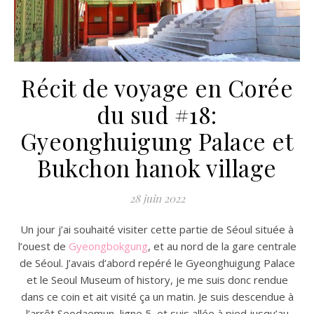
Récit de voyage en Corée
du sud #18:
Gyeonghuigung Palace et
Bukchon hanok village
28 juin 2022
Un jour j’ai souhaité visiter cette partie de Séoul située à
l’ouest de
Gyeongbokgung
, et au nord de la gare centrale
de Séoul. J’avais d’abord repéré le Gyeonghuigung Palace
et le Seoul Museum of history, je me suis donc rendue
dans ce coin et ait visité ça un matin. Je suis descendue à
l’arrêt Seodaemun, ligne 5, et suis allée à pied jusqu’au