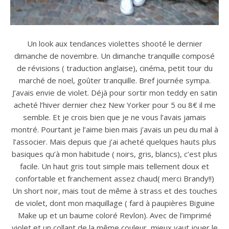
Un look aux tendances violettes shooté le dernier
dimanche de novembre. Un dimanche tranquille composé
de révisions ( traduction anglaise), cinéma, petit tour du
marché de noel, goûter tranquille. Bref journée sympa.
J’avais envie de violet. Déjà pour sortir mon teddy en satin
acheté l’hiver dernier chez New Yorker pour 5 ou 8€ il me
semble. Et je crois bien que je ne vous l’avais jamais
montré. Pourtant je l’aime bien mais j’avais un peu du mal à
l’associer. Mais depuis que j’ai acheté quelques hauts plus
basiques qu’à mon habitude ( noirs, gris, blancs), c’est plus
facile. Un haut gris tout simple mais tellement doux et
confortable et franchement assez chaud( merci Brandy!!)
Un short noir, mais tout de même à strass et des touches
de violet, dont mon maquillage ( fard à paupières Biguine
Make up et un baume coloré Revlon). Avec de l’imprimé
violet et un collant de la même couleur, mieux vaut jouer le