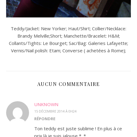
Teddy/Jacket: New Yorker; Haut/Shirt; Collier/Necklace:
Brandy Melville;Short; Manchette/Bracelet: H&M;
Collants/Tights: Le Bourget; Sac/Bag: Galeries Lafayette;
Vernis/Nail polish: Etam; Converse ( achetées à Rome);
AUCUN COMMENTAIRE
UNKNOWN
15 DÉCEMBRE 2014 À 0H24
RÉPONDRE
Ton teddy est juste sublime ! En plus à ce
prix là je suis jalouse *_*