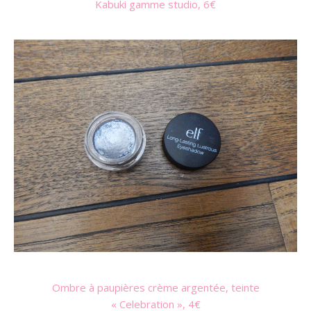
Kabuki gamme studio, 6€
Ombre à paupières crème argentée, teinte
« Celebration », 4€