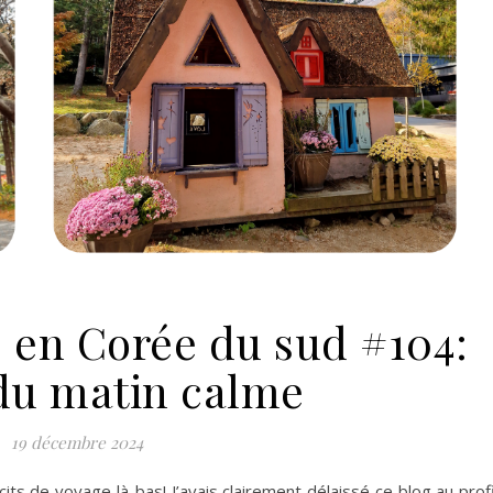
e en Corée du sud #104:
 du matin calme
19 décembre 2024
cits de voyage là-bas! J’avais clairement délaissé ce blog au prof