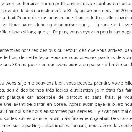
z bien les horaires sur un petit panneau type abribus en sorta
vez prendre le bus normalement le 30-6, qui prendra environ 20m
un taxi. Pour notre cas nous eu une chance de fou, celle d’avoir 
 bus. Nous avons donc pu économiser sur ça. La route est ass
drôle et pas si long que ça. En plus, vous voyez un peu la campag
tement les horaires des bus du retour, dès que vous arrivez, da
e le bus, de cette façon vous ne vous pressez pas lors de vot
re bus 30mns pour rien que vous auriez pu passer à l’intérieur 
00 wons si je me souviens bien, vous pouvez prendre votre bill
soit à des bornes très faciles d’utilisation. Je m’étais fait fai
ment pratique car acceptée de partout et sans frais, je vo
 une avant de partir en Corée. Après avoir payé le billet: no
 au final nous ne nous en sommes pas servies. Il y avait pas mal 
s sur les autres dans le jardin mais finalement ça allait. Des cars 
onnés sur le parking c’était impressionnant, nous étions les seul