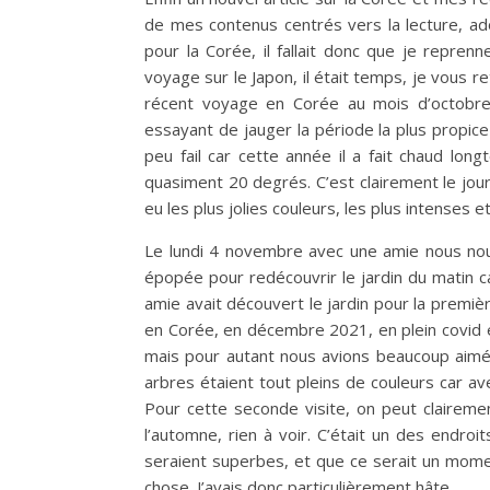
de mes contenus centrés vers la lecture, a
pour la Corée, il fallait donc que je repre
voyage sur le Japon, il était temps, je vous 
récent voyage en Corée au mois d’octobre
essayant de jauger la période la plus propice
peu fail car cette année il a fait chaud l
quasiment 20 degrés. C’est clairement le jo
eu les plus jolies couleurs, les plus intenses 
Le lundi 4 novembre avec une amie nous n
épopée pour redécouvrir le jardin du matin 
amie avait découvert le jardin pour la premièr
en Corée, en décembre 2021, en plein covid et 
mais pour autant nous avions beaucoup aimé, e
arbres étaient tout pleins de couleurs car av
Pour cette seconde visite, on peut clairemen
l’automne, rien à voir. C’était un des endroit
seraient superbes, et que ce serait un momen
chose. J’avais donc particulièrement hâte.