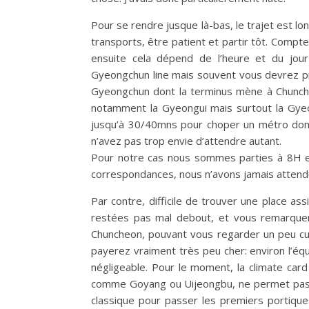
Pour se rendre jusque là-bas, le trajet est lo
transports, être patient et partir tôt. Comp
ensuite cela dépend de l’heure et du jou
Gyeongchun line mais souvent vous devrez pren
Gyeongchun dont la terminus mène à Chunche
notamment la Gyeongui mais surtout la Gye
jusqu’à 30/40mns pour choper un métro don
n’avez pas trop envie d’attendre autant.
Pour notre cas nous sommes parties à 8H 
correspondances, nous n’avons jamais attendu
Par contre, difficile de trouver une place a
restées pas mal debout, et vous remarquer
Chuncheon, pouvant vous regarder un peu cu
payerez vraiment très peu cher: environ l’équ
négligeable. Pour le moment, la climate car
comme Goyang ou Uijeongbu, ne permet pas
classique pour passer les premiers portiques