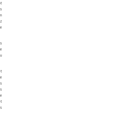
nt
ns
un
ez
ne
ns
re
du
et
re
us
us
de
et
es