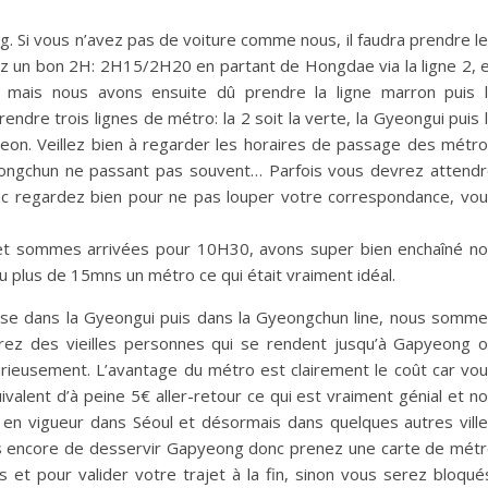
ng. Si vous n’avez pas de voiture comme nous, il faudra prendre l
tez un bon 2H: 2H15/2H20 en partant de Hongdae via la ligne 2, 
r mais nous avons ensuite dû prendre la ligne marron puis 
dre trois lignes de métro: la 2 soit la verte, la Gyeongui puis 
on. Veillez bien à regarder les horaires de passage des métr
ongchun ne passant pas souvent… Parfois vous devrez attend
c regardez bien pour ne pas louper votre correspondance, vo
et sommes arrivées pour 10H30, avons super bien enchaîné n
 plus de 15mns un métro ce qui était vraiment idéal.
ssise dans la Gyeongui puis dans la Gyeongchun line, nous somm
ez des vieilles personnes qui se rendent jusqu’à Gapyeong 
rieusement. L’avantage du métro est clairement le coût car vo
ivalent d’à peine 5€ aller-retour ce qui est vraiment génial et n
d en vigueur dans Séoul et désormais dans quelques autres vill
 encore de desservir Gapyeong donc prenez une carte de mét
 et pour valider votre trajet à la fin, sinon vous serez bloqué