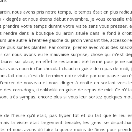
ite.
din, nous avons pris notre temps, le temps était en plus radie
17 degrés et nous étions début novembre. Je vous conseille tr
 prendre votre temps durant votre visite sans vous presser, 
 rendre dans la boutique du jardin située dans le fond à droi
leurs une autre à l’entrée gauche du jardin vendant thé, accessoir
re plus sur les plantes. Par contre, prenez avec vous des snack
r car nous avons eu le mauvaise surprise, chose qui m’est dé
aurer sur place, en effet le restaurant été fermé pour je ne sa
 mais vous nourrir d’un chocolat chaud en guise de repas de midi, 
ons fait donc, c’est de terminer notre visite par une pause sucr
 d’entrer de nouveau et nous diriger à droite en sortant vers l
 des corn-dogs, tteokbokki en guise de repas de midi. Ce n’éta
 sont très sympas, encore plus si vous leur sortez quelques mo
 de l’heure qu’il était, pas hyper tôt et du fait que le lieu e
mais la visite était largement tenable, les gens se dispatcha
ndés et nous avons dû faire la queue moins de 5mns pour prend