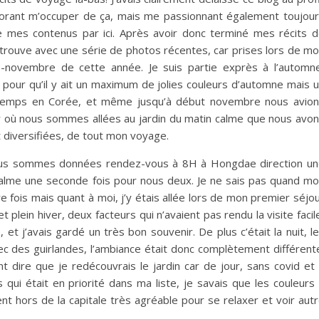
dorant m’occuper de ça, mais me passionnant également toujou
nne mes contenus par ici. Après avoir donc terminé mes récits 
retrouve avec une série de photos récentes, car prises lors de m
-novembre de cette année. Je suis partie exprès à l’automn
 pour qu’il y ait un maximum de jolies couleurs d’automne mais 
ongtemps en Corée, et même jusqu’à début novembre nous avio
ur où nous sommes allées au jardin du matin calme que nous avo
et diversifiées, de tout mon voyage.
ous sommes données rendez-vous à 8H à Hongdae direction u
calme une seconde fois pour nous deux. Je ne sais pas quand m
e fois mais quant à moi, j’y étais allée lors de mon premier séjo
plein hiver, deux facteurs qui n’avaient pas rendu la visite facil
t j’avais gardé un très bon souvenir. De plus c’était la nuit, l
ec des guirlandes, l’ambiance était donc complètement différent
t dire que je redécouvrais le jardin car de jour, sans covid et
s qui était en priorité dans ma liste, je savais que les couleurs
t hors de la capitale très agréable pour se relaxer et voir aut