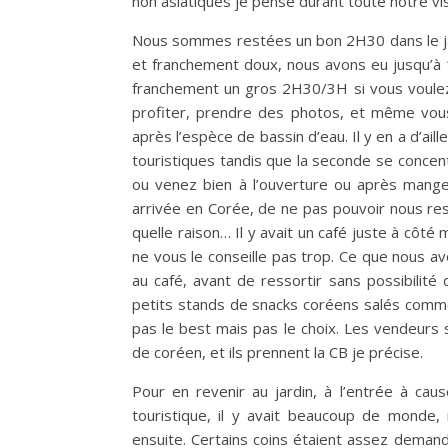
non asiatiques je pense durant toute notre vis
Nous sommes restées un bon 2H30 dans le jar
et franchement doux, nous avons eu jusqu’à 
franchement un gros 2H30/3H si vous voulez
profiter, prendre des photos, et même vous
après l’espèce de bassin d’eau. Il y en a d’ail
touristiques tandis que la seconde se concent
ou venez bien à l’ouverture ou après mange
arrivée en Corée, de ne pas pouvoir nous rest
quelle raison… Il y avait un café juste à côté
ne vous le conseille pas trop. Ce que nous av
au café, avant de ressortir sans possibilité
petits stands de snacks coréens salés comme
pas le best mais pas le choix. Les vendeurs
de coréen, et ils prennent la CB je précise.
Pour en revenir au jardin, à l’entrée à cause
touristique, il y avait beaucoup de monde, 
ensuite. Certains coins étaient assez dema