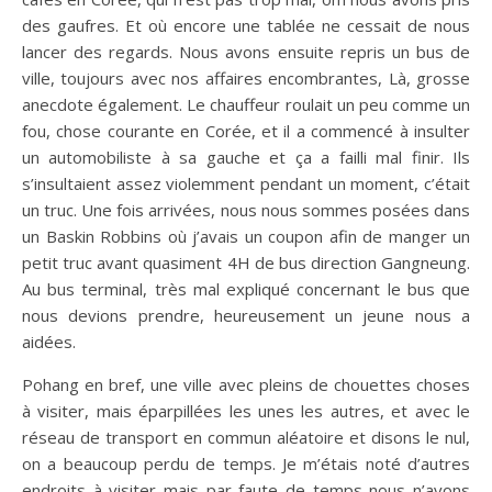
des gaufres. Et où encore une tablée ne cessait de nous
lancer des regards. Nous avons ensuite repris un bus de
ville, toujours avec nos affaires encombrantes, Là, grosse
anecdote également. Le chauffeur roulait un peu comme un
fou, chose courante en Corée, et il a commencé à insulter
un automobiliste à sa gauche et ça a failli mal finir. Ils
s’insultaient assez violemment pendant un moment, c’était
un truc. Une fois arrivées, nous nous sommes posées dans
un Baskin Robbins où j’avais un coupon afin de manger un
petit truc avant quasiment 4H de bus direction Gangneung.
Au bus terminal, très mal expliqué concernant le bus que
nous devions prendre, heureusement un jeune nous a
aidées.
Pohang en bref, une ville avec pleins de chouettes choses
à visiter, mais éparpillées les unes les autres, et avec le
réseau de transport en commun aléatoire et disons le nul,
on a beaucoup perdu de temps. Je m’étais noté d’autres
endroits à visiter mais par faute de temps nous n’avons